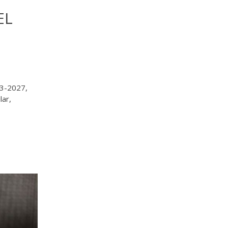
EL
23-2027,
lar,