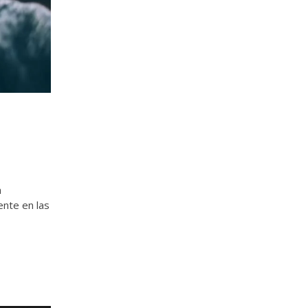
a
ente en las