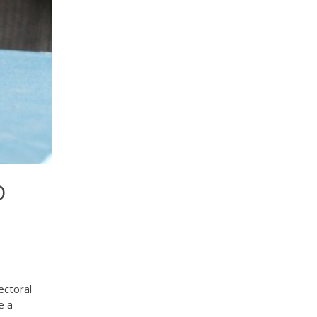
O
ectoral
e a