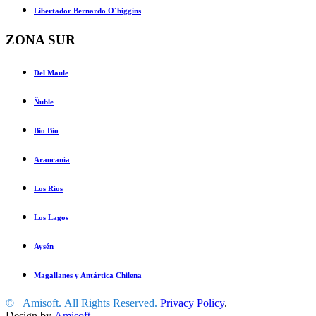
Libertador Bernardo O´higgins
ZONA SUR
Del Maule
Ñuble
Bio Bío
Araucanía
Los Ríos
Los Lagos
Aysén
Magallanes y Antártica Chilena
©
Amisoft
.
All Rights Reserved.
Privacy Policy
.
Design by
Amisoft