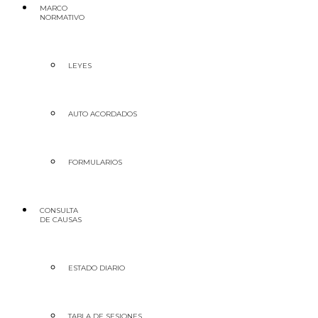
MARCO
NORMATIVO
LEYES
AUTO ACORDADOS
FORMULARIOS
CONSULTA
DE CAUSAS
ESTADO DIARIO
TABLA DE SESIONES