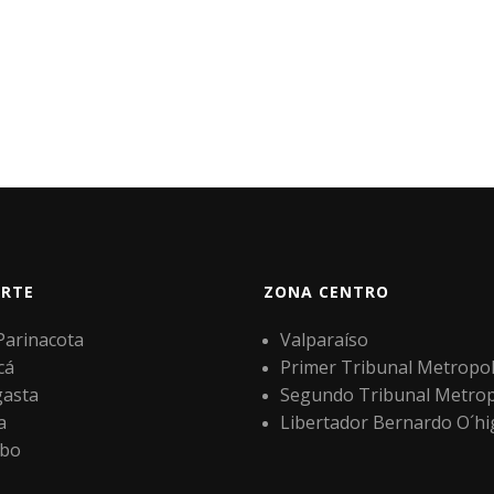
RTE
ZONA CENTRO
 Parinacota
Valparaíso
cá
Primer Tribunal Metropol
gasta
Segundo Tribunal Metrop
a
Libertador Bernardo O´hi
bo