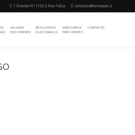
1 Oriente N° 1150 2 Piso Talca
contacto@termaule.cl
TA
VALIDAR
RESULTADOS
PREGUNTAS
CONTACTO
SAS
DOCUMENTO
ELECTORALES
FRECUENTES
GO