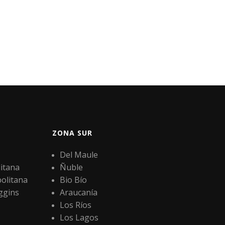
ZONA SUR
Del Maule
itana
Ñuble
olitana
Bio Bío
ggins
Araucanía
Los Ríos
Los Lagos