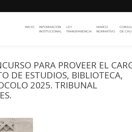
Región
TRIBUNAL
del
INICIO
INFORMACIÓN
LEY
MARCO
CONSUL
ELECTORAL
Maule
INSTITUCIONAL
TRANSPARENCIA
NORMATIVO
DE CAU
NCURSO PARA PROVEER EL CAR
O DE ESTUDIOS, BIBLIOTECA,
COLO 2025. TRIBUNAL
ES.