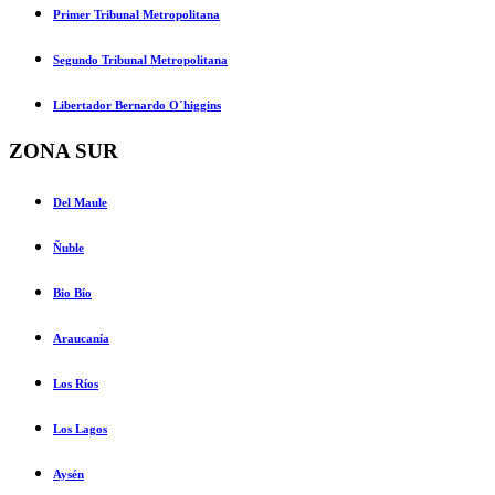
Primer Tribunal Metropolitana
Segundo Tribunal Metropolitana
Libertador Bernardo O´higgins
ZONA SUR
Del Maule
Ñuble
Bio Bío
Araucanía
Los Ríos
Los Lagos
Aysén