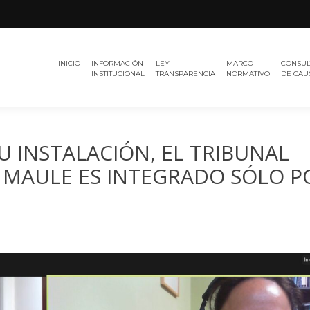
Región
TRIBUNAL
del
INICIO
INFORMACIÓN
LEY
MARCO
CONSUL
ELECTORAL
Maule
INSTITUCIONAL
TRANSPARENCIA
NORMATIVO
DE CAU
U INSTALACIÓN, EL TRIBUNAL
 MAULE ES INTEGRADO SÓLO P