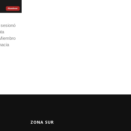
e sesionó
nta
 Miembro
nacia
ZONA SUR