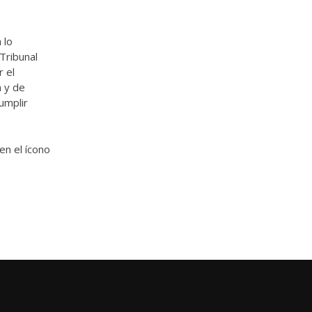
 lo
Tribunal
r el
n y de
umplir
en el ícono