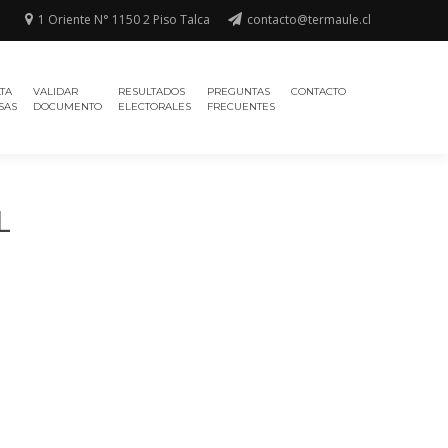
1 Oriente N° 1150 2 Piso Talca
contacto@termaule.cl
TA
VALIDAR
RESULTADOS
PREGUNTAS
CONTACTO
SAS
DOCUMENTO
ELECTORALES
FRECUENTES
L