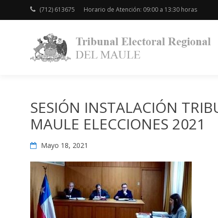
Skip
(712) 613675
Horario de Atención: 09:00 a 13:30 horas
to
content
SESIÓN INSTALACIÓN TRI
MAULE ELECCIONES 2021
Mayo 18, 2021