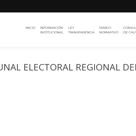
Región
TRIBUNAL
del
INICIO
INFORMACIÓN
LEY
MARCO
CONSUL
ELECTORAL
Maule
INSTITUCIONAL
TRANSPARENCIA
NORMATIVO
DE CAU
BUNAL ELECTORAL REGIONAL DE