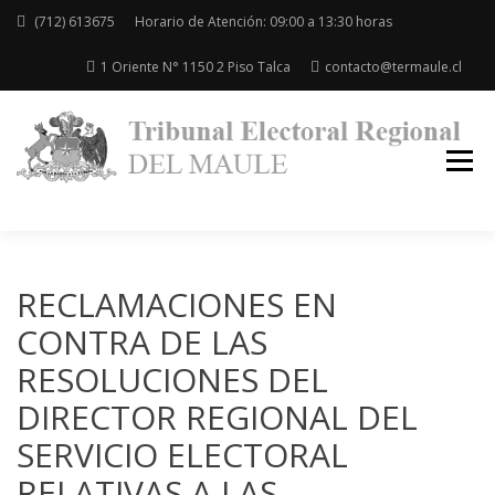
(712) 613675
Horario de Atención: 09:00 a 13:30 horas
1 Oriente N° 1150 2 Piso Talca
contacto@termaule.cl
Re
de
Ma
RECLAMACIONES EN
CONTRA DE LAS
RESOLUCIONES DEL
DIRECTOR REGIONAL DEL
SERVICIO ELECTORAL
RELATIVAS A LAS