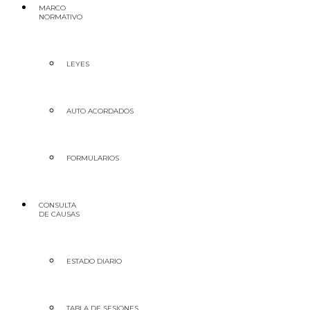
MARCO
NORMATIVO
LEYES
AUTO ACORDADOS
FORMULARIOS
CONSULTA
DE CAUSAS
ESTADO DIARIO
TABLA DE SESIONES