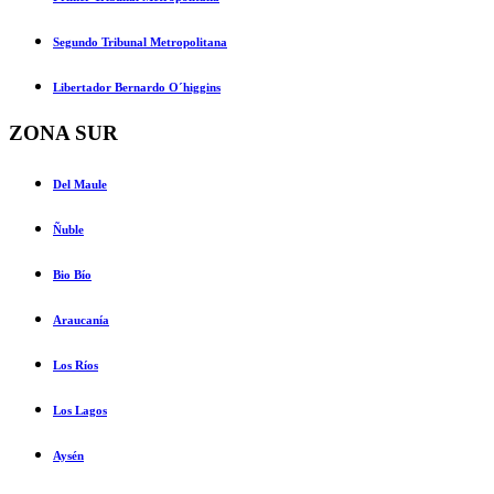
Segundo Tribunal Metropolitana
Libertador Bernardo O´higgins
ZONA SUR
Del Maule
Ñuble
Bio Bío
Araucanía
Los Ríos
Los Lagos
Aysén