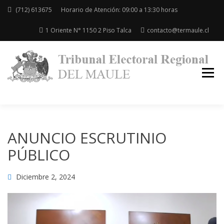
(712) 613675
Horario de Atención: 09:00 a 13:30 horas
1 Oriente N° 1150 2 Piso Talca
contacto@termaule.cl
Re
de
Ma
ANUNCIO ESCRUTINIO
PÚBLICO
Diciembre 2, 2024