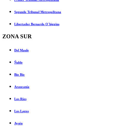
Segundo Tribunal Metropolitana
Libertador Bernardo O´higgins
ZONA SUR
Del Maule
Ñuble
Bio Bío
Araucanía
Los Ríos
Los Lagos
Aysén