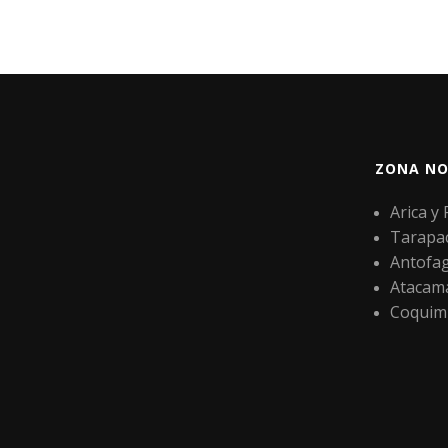
ZONA NO
Arica y
Tarapa
Antofa
Atacam
Coquim