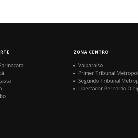
RTE
ZONA CENTRO
 Parinacota
Valparaíso
cá
Primer Tribunal Metropol
gasta
Segundo Tribunal Metrop
a
Libertador Bernardo O´hi
bo