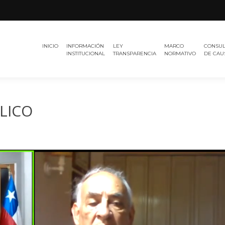
Región
TRIBUNAL
del
INICIO
INFORMACIÓN
LEY
MARCO
CONSUL
ELECTORAL
Maule
INSTITUCIONAL
TRANSPARENCIA
NORMATIVO
DE CAU
LICO